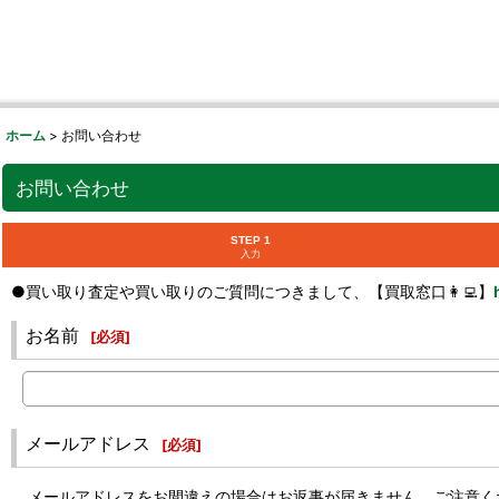
ホーム
>
お問い合わせ
お問い合わせ
STEP 1
入力
●買い取り査定や買い取りのご質問につきまして、【買取窓口👩‍💻】
お名前
[
必須
]
メールアドレス
[
必須
]
メールアドレスをお間違えの場合はお返事が届きません。ご注意く