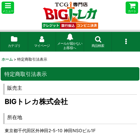
メニュー
カート
メールが届かない
カテゴリ
マイページ
商品検索
お客様へ
ホーム
>
特定商取引法表示
特定商取引法表示
販売主
BIGトレカ株式会社
所在地
東京都千代田区外神田2-5-10 神田NSOビル1F