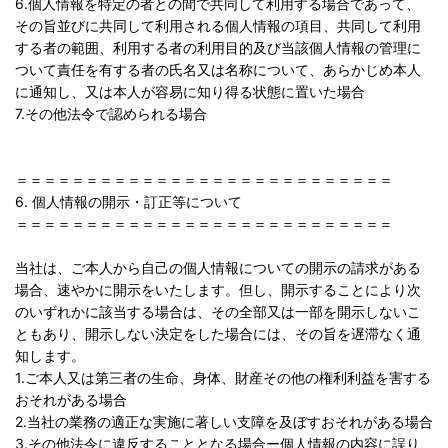
6.個人情報を特定の者との間で共同して利用する場合であって、
その旨並びに共同して利用される個人情報の項目、共同して利用
する者の範囲、利用する者の利用目的及び当該個人情報の管理に
ついて責任を有する者の氏名又は名称について、あらかじめ本人
に通知し、又は本人が容易に知り得る状態に置いた場合
7.その他法令で認められる場合
＝＝＝＝＝＝＝＝＝＝＝＝＝＝＝＝＝＝＝＝＝＝＝＝＝＝＝
6. 個人情報の開示・訂正等について
＝＝＝＝＝＝＝＝＝＝＝＝＝＝＝＝＝＝＝＝＝＝＝＝＝＝＝
当社は、ご本人から自己の個人情報についての開示の請求がある
場合、速やかに開示をいたします。但し、開示することにより次
のいずれかに該当する場合は、その全部又は一部を開示しないこ
ともあり、開示しない決定をした場合には、その旨を遅滞なく通
知します。
1.ご本人又は第三者の生命、身体、財産その他の権利利益を害する
おそれがある場合
2.当社の業務の適正な実施に著しい支障を及ぼすおそれがある場合
3.その他法令に違反することとなる場合ー個人情報の内容に誤り