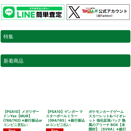
特集
新着商品
【PSA10】メガリザー
【PSA10】ゲンガー マ
ポケモンカードゲーム
ドンYex【MUR】
スターボールミラー
スカーレット&バイオレ
{766/742} ※銀行振込or
［094/165］※銀行振込
ット 強化拡張パック 熱
コンビニ支払い
orコンビニ払い
風のアリーナ BOX【未
開封】［SV9A］※銀行