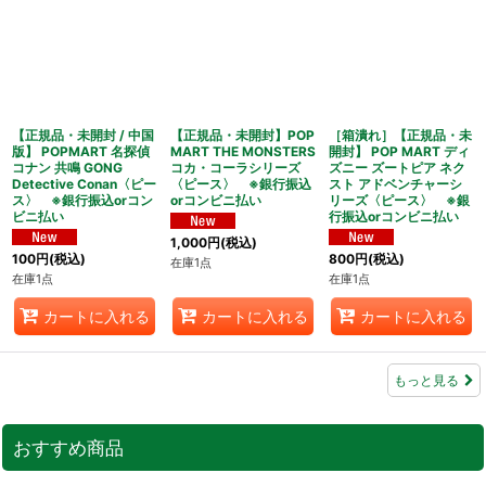
【正規品・未開封 / 中国
【正規品・未開封】POP
［箱潰れ］【正規品・未
版】 POPMART 名探偵
MART THE MONSTERS
開封】 POP MART ディ
コナン 共鳴 GONG
コカ・コーラシリーズ
ズニー ズートピア ネク
Detective Conan〈ピー
〈ピース〉 ※銀行振込
スト アドベンチャーシ
ス〉 ※銀行振込orコン
orコンビニ払い
リーズ〈ピース〉 ※銀
ビニ払い
行振込orコンビニ払い
1,000
円
(税込)
100
円
(税込)
800
円
(税込)
在庫1点
在庫1点
在庫1点
カートに入れる
カートに入れる
カートに入れる
もっと見る
おすすめ商品