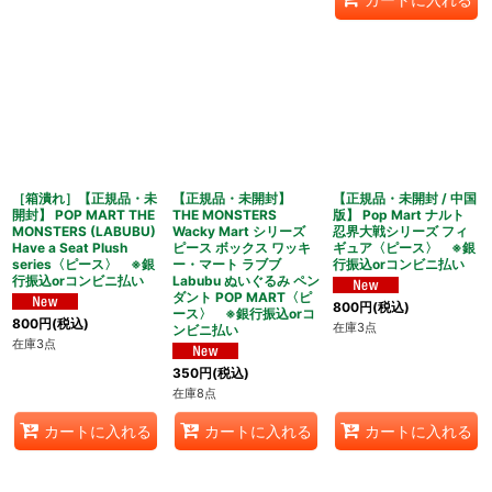
［箱潰れ］【正規品・未
【正規品・未開封】
【正規品・未開封 / 中国
開封】 POP MART THE
THE MONSTERS
版】 Pop Mart ナルト
MONSTERS (LABUBU)
Wacky Mart シリーズ
忍界大戦シリーズ フィ
Have a Seat Plush
ピース ボックス ワッキ
ギュア〈ピース〉 ※銀
series〈ピース〉 ※銀
ー・マート ラブブ
行振込orコンビニ払い
行振込orコンビニ払い
Labubu ぬいぐるみ ペン
ダント POP MART〈ピ
800
円
(税込)
ース〉 ※銀行振込orコ
800
円
(税込)
在庫3点
ンビニ払い
在庫3点
350
円
(税込)
在庫8点
カートに入れる
カートに入れる
カートに入れる