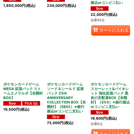
振込orコンビニ払い
1,850,000
円
(税込)
234,000
円
(税込)
22,000
円
(税込)
在庫40点
カートに入れる
ポケモンカードゲーム
ポケモンカードゲーム
ポケモンカードゲーム
MEGA 拡張パック スト
ソード＆シールド 拡張
スカーレット&バイオレ
ームエメラルダ【未開封
パック 25th
ット 強化拡張パック 黒
BOX】
ANNIVERSARY
炎の支配者BOX【未開
COLLECTION BOX【未
封】［SV3］※銀行振込
開封】［EB02］※銀行
orコンビニ支払い
19,500
円
(税込)
振込orコンビニ支払い
19,600
円
(税込)
73,000
円
(税込)
在庫6点
カートに入れる