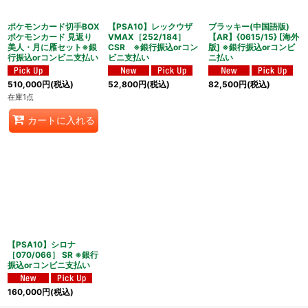
ポケモンカード切手BOX
【PSA10】レックウザ
ブラッキー(中国語版)
ポケモンカード 見返り
VMAX［252/184］
【AR】{0615/15} [海外
美人・月に雁セット※銀
CSR ※銀行振込orコン
版] ※銀行振込orコンビ
行振込orコンビニ支払い
ビニ支払い
ニ払い
510,000
円
(税込)
52,800
円
(税込)
82,500
円
(税込)
在庫1点
カートに入れる
【PSA10】シロナ
［070/066］ SR ※銀行
振込orコンビニ支払い
160,000
円
(税込)