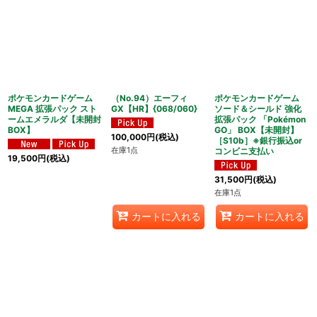
ポケモンカードゲーム
（No.94）エーフィ
ポケモンカードゲーム
MEGA 拡張パック スト
GX【HR】{068/060}
ソード＆シールド 強化
ームエメラルダ【未開封
拡張パック 「Pokémon
BOX】
GO」 BOX【未開封】
100,000
円
(税込)
［S10b］※銀行振込or
在庫1点
コンビニ支払い
19,500
円
(税込)
31,500
円
(税込)
在庫1点
カートに入れる
カートに入れる