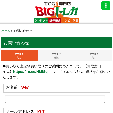
ホーム
>
お問い合わせ
お問い合わせ
STEP 1
STEP 2
STEP 3
入力
確認
完了
●買い取り査定や買い取りのご質問につきまして、【買取窓口
👩‍💻】
https://lin.ee/NkflSqi
←こちらのLINEへご連絡をお願いい
たします。
お名前
[
必須
]
メールアドレス
[
必須
]