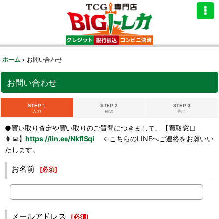
ホーム
>
お問い合わせ
お問い合わせ
STEP 1
STEP 2
STEP 3
入力
確認
完了
●買い取り査定や買い取りのご質問につきまして、【買取窓口
👩‍💻】
https://lin.ee/NkflSqi
←こちらのLINEへご連絡をお願いい
たします。
お名前
[
必須
]
メールアドレス
[
必須
]