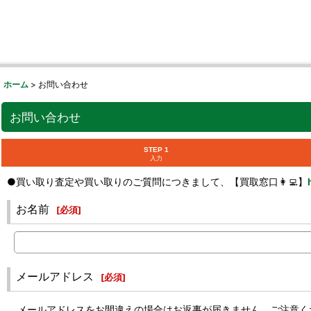
ホーム
>
お問い合わせ
お問い合わせ
STEP 1
入力
●買い取り査定や買い取りのご質問につきまして、【買取窓口👩‍💻】
お名前
[
必須
]
メールアドレス
[
必須
]
メールアドレスをお間違えの場合はお返事が届きません。ご注意く