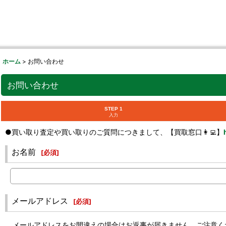
ホーム
>
お問い合わせ
お問い合わせ
STEP 1
入力
●買い取り査定や買い取りのご質問につきまして、【買取窓口👩‍💻】
お名前
[
必須
]
メールアドレス
[
必須
]
メールアドレスをお間違えの場合はお返事が届きません。ご注意く