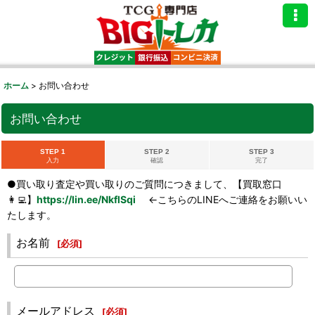
ホーム
>
お問い合わせ
お問い合わせ
STEP 1
STEP 2
STEP 3
入力
確認
完了
●買い取り査定や買い取りのご質問につきまして、【買取窓口
👩‍💻】
https://lin.ee/NkflSqi
←こちらのLINEへご連絡をお願いい
たします。
お名前
[
必須
]
メールアドレス
[
必須
]