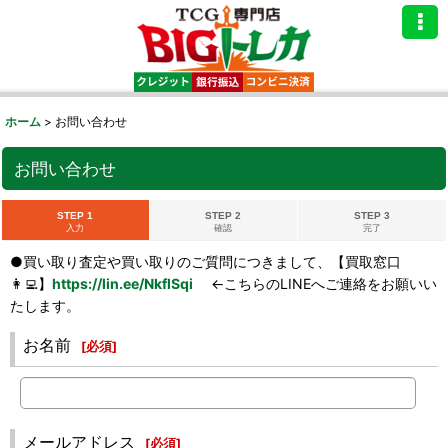
ホーム
>
お問い合わせ
お問い合わせ
STEP 1
STEP 2
STEP 3
入力
確認
完了
●買い取り査定や買い取りのご質問につきまして、【買取窓口
👩‍💻】
https://lin.ee/NkflSqi
←こちらのLINEへご連絡をお願いい
たします。
お名前
[
必須
]
メールアドレス
[
必須
]