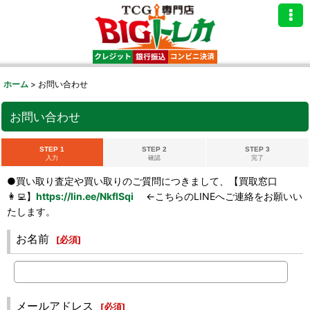
ホーム
>
お問い合わせ
お問い合わせ
STEP 1
STEP 2
STEP 3
入力
確認
完了
●買い取り査定や買い取りのご質問につきまして、【買取窓口
👩‍💻】
https://lin.ee/NkflSqi
←こちらのLINEへご連絡をお願いい
たします。
お名前
[
必須
]
メールアドレス
[
必須
]