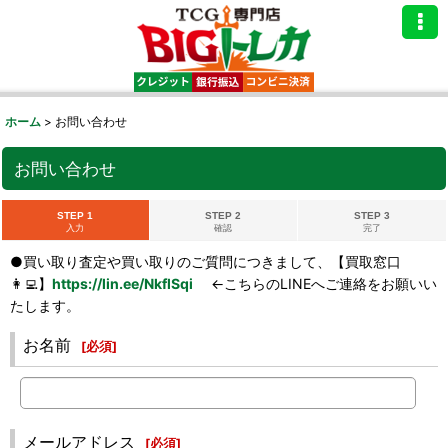
ホーム
>
お問い合わせ
お問い合わせ
STEP 1
STEP 2
STEP 3
入力
確認
完了
●買い取り査定や買い取りのご質問につきまして、【買取窓口
👩‍💻】
https://lin.ee/NkflSqi
←こちらのLINEへご連絡をお願いい
たします。
お名前
[
必須
]
メールアドレス
[
必須
]