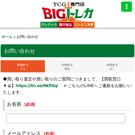
ホーム
>
お問い合わせ
お問い合わせ
STEP 1
STEP 2
STEP 3
入力
確認
完了
●買い取り査定や買い取りのご質問につきまして、【買取窓口
👩‍💻】
https://lin.ee/NkflSqi
←こちらのLINEへご連絡をお願いい
たします。
お名前
[
必須
]
メールアドレス
[
必須
]