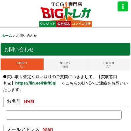
ホーム
>
お問い合わせ
お問い合わせ
STEP 1
STEP 2
STEP 3
入力
確認
完了
●買い取り査定や買い取りのご質問につきまして、【買取窓口
👩‍💻】
https://lin.ee/NkflSqi
←こちらのLINEへご連絡をお願いい
たします。
お名前
[
必須
]
メールアドレス
[
必須
]