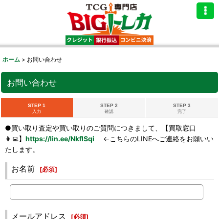
ホーム
>
お問い合わせ
お問い合わせ
STEP 1
STEP 2
STEP 3
入力
確認
完了
●買い取り査定や買い取りのご質問につきまして、【買取窓口
👩‍💻】
https://lin.ee/NkflSqi
←こちらのLINEへご連絡をお願いい
たします。
お名前
[
必須
]
メールアドレス
[
必須
]