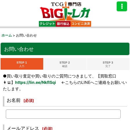
ホーム
>
お問い合わせ
お問い合わせ
STEP 1
STEP 2
STEP 3
入力
確認
完了
●買い取り査定や買い取りのご質問につきまして、【買取窓口
👩‍💻】
https://lin.ee/NkflSqi
←こちらのLINEへご連絡をお願いい
たします。
お名前
[
必須
]
メールアドレス
[
必須
]