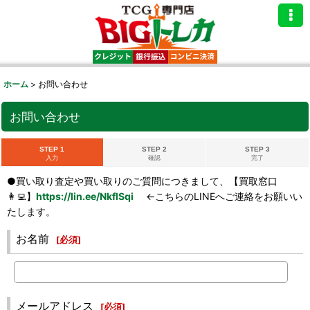
ホーム
>
お問い合わせ
お問い合わせ
STEP 1
STEP 2
STEP 3
入力
確認
完了
●買い取り査定や買い取りのご質問につきまして、【買取窓口
👩‍💻】
https://lin.ee/NkflSqi
←こちらのLINEへご連絡をお願いい
たします。
お名前
[
必須
]
メールアドレス
[
必須
]