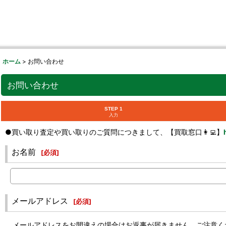
ホーム
>
お問い合わせ
お問い合わせ
STEP 1
入力
●買い取り査定や買い取りのご質問につきまして、【買取窓口👩‍💻】
お名前
[
必須
]
メールアドレス
[
必須
]
メールアドレスをお間違えの場合はお返事が届きません。ご注意く