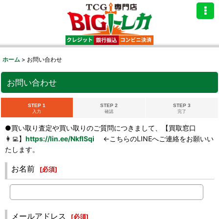
ホーム
>
お問い合わせ
お問い合わせ
STEP 1
STEP 2
STEP 3
入力
確認
完了
●買い取り査定や買い取りのご質問につきまして、【買取窓口
👩‍💻】
https://lin.ee/NkflSqi
←こちらのLINEへご連絡をお願いい
たします。
お名前
[
必須
]
メールアドレス
[
必須
]