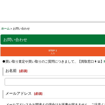
ホーム
>
お問い合わせ
お問い合わせ
STEP 1
入力
●買い取り査定や買い取りのご質問につきまして、【買取窓口👩‍💻】
お名前
[
必須
]
メールアドレス
[
必須
]
メールアドレスをお間違えの場合はお返事が届きません。ご注意く