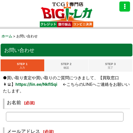
ホーム
>
お問い合わせ
お問い合わせ
STEP 1
STEP 2
STEP 3
入力
確認
完了
●買い取り査定や買い取りのご質問につきまして、【買取窓口
👩‍💻】
https://lin.ee/NkflSqi
←こちらのLINEへご連絡をお願いい
たします。
お名前
[
必須
]
メールアドレス
[
必須
]