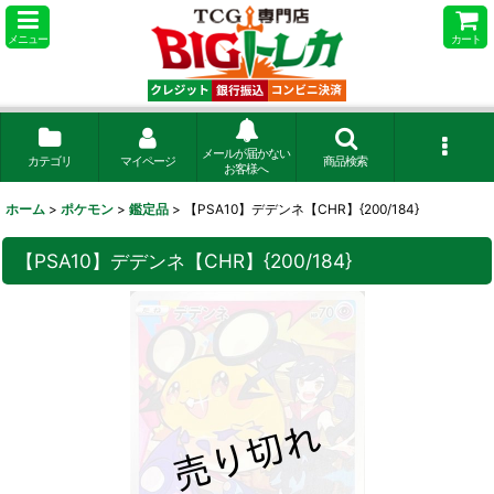
メニュー
カート
メールが届かない
カテゴリ
マイページ
商品検索
お客様へ
ホーム
>
ポケモン
>
鑑定品
>
【PSA10】デデンネ【CHR】{200/184}
【PSA10】デデンネ【CHR】{200/184}