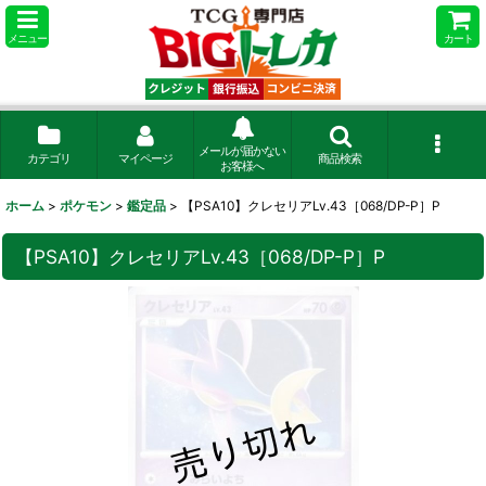
メニュー
カート
メールが届かない
カテゴリ
マイページ
商品検索
お客様へ
ホーム
>
ポケモン
>
鑑定品
>
【PSA10】クレセリアLv.43［068/DP-P］P
【PSA10】クレセリアLv.43［068/DP-P］P