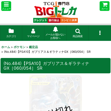
メニュー
カート
メールが届かない
カテゴリ
マイページ
商品検索
お客様へ
ホーム
>
ポケモン
>
鑑定品
>
(No.484)【PSA10】ガブリアス＆ギラティナGX［060/054］ SR
(No.484)【PSA10】ガブリアス＆ギラティナ
GX［060/054］ SR