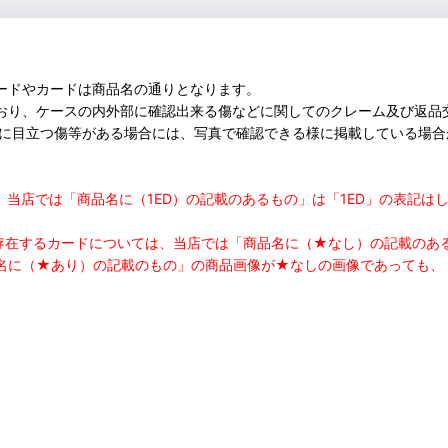
ードやカードは商品名の通りとなります。
おり、ケースの内外部に確認出来る傷などに関してのクレーム及び返品
部に目立つ傷等がある場合には、写真で確認できる様に掲載している場
つきまして、当店では「商品名に（1ED）の記載のあるもの」は「1ED」の
の存在するカードについては、当店では「商品名に（★なし）の記載の
名に（★あり）の記載のもの」の商品画像が★なしの画像であっても、