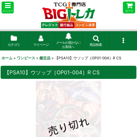
メニュー
カート
メールが届かない
カテゴリ
マイページ
商品検索
お客様へ
ホーム
>
ワンピース
>
鑑定品
>
【PSA10】ウソップ［OP01-004］R CS
【PSA10】ウソップ［OP01-004］R CS