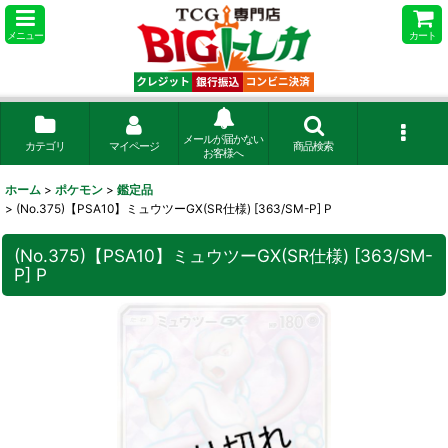
メニュー
カート
メールが届かない
カテゴリ
マイページ
商品検索
お客様へ
ホーム
>
ポケモン
>
鑑定品
>
(No.375)【PSA10】ミュウツーGX(SR仕様) [363/SM-P] P
(No.375)【PSA10】ミュウツーGX(SR仕様) [363/SM-
P] P