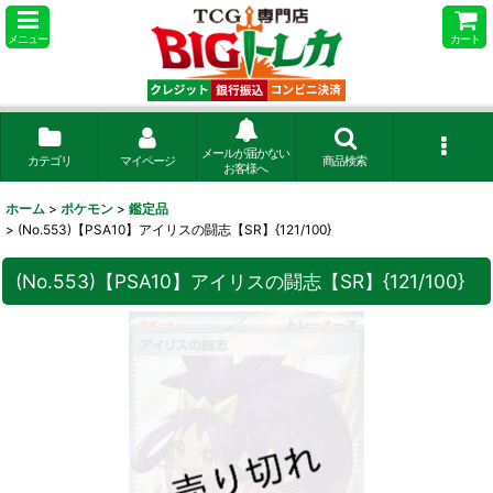
メニュー
カート
メールが届かない
カテゴリ
マイページ
商品検索
お客様へ
ホーム
>
ポケモン
>
鑑定品
>
(No.553)【PSA10】アイリスの闘志【SR】{121/100}
(No.553)【PSA10】アイリスの闘志【SR】{121/100}