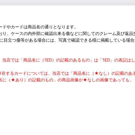
ードやカードは商品名の通りとなります。
おり、ケースの内外部に確認出来る傷などに関してのクレーム及び返品
部に目立つ傷等がある場合には、写真で確認できる様に掲載している場
つきまして、当店では「商品名に（1ED）の記載のあるもの」は「1ED」の
の存在するカードについては、当店では「商品名に（★なし）の記載の
名に（★あり）の記載のもの」の商品画像が★なしの画像であっても、