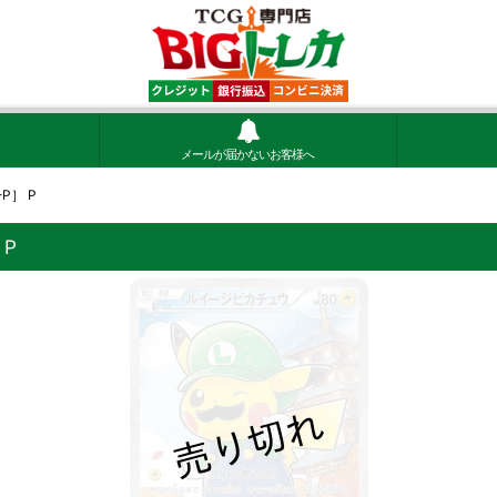
メールが届かないお客様へ
P］ P
 P