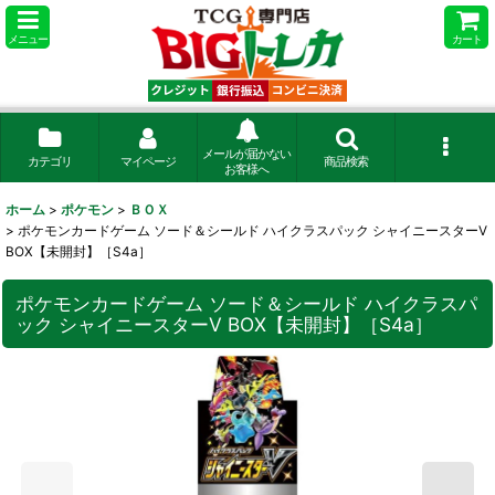
メニュー
カート
メールが届かない
カテゴリ
マイページ
商品検索
お客様へ
ホーム
>
ポケモン
>
ＢＯＸ
>
ポケモンカードゲーム ソード＆シールド ハイクラスパック シャイニースターV
BOX【未開封】［S4a］
ポケモンカードゲーム ソード＆シールド ハイクラスパ
ック シャイニースターV BOX【未開封】［S4a］