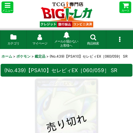
メニュー
カート
メールが届かない
カテゴリ
マイページ
商品検索
お客様へ
ホーム
>
ポケモン
>
鑑定品
>
(No.439)【PSA10】セレビィEX［060/059］ SR
(No.439)【PSA10】セレビィEX［060/059］ SR