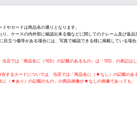
ードやカードは商品名の通りとなります。
おり、ケースの内外部に確認出来る傷などに関してのクレーム及び返品
部に目立つ傷等がある場合には、写真で確認できる様に掲載している場
つきまして、当店では「商品名に（1ED）の記載のあるもの」は「1ED」の
の存在するカードについては、当店では「商品名に（★なし）の記載の
名に（★あり）の記載のもの」の商品画像が★なしの画像であっても、