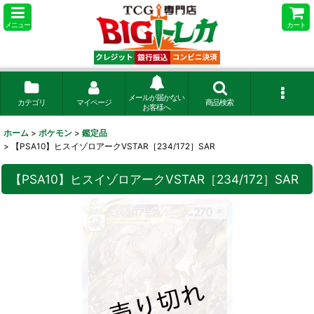
メニュー
カート
メールが届かない
カテゴリ
マイページ
商品検索
お客様へ
ホーム
>
ポケモン
>
鑑定品
>
【PSA10】ヒスイゾロアークVSTAR［234/172］SAR
【PSA10】ヒスイゾロアークVSTAR［234/172］SAR