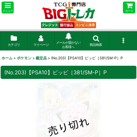
メニュー
カート
メールが届かない
カテゴリ
マイページ
商品検索
お客様へ
ホーム
>
ポケモン
>
鑑定品
>
(No.203)【PSA10】ピッピ［381/SM-P］P
(No.203)【PSA10】ピッピ［381/SM-P］P