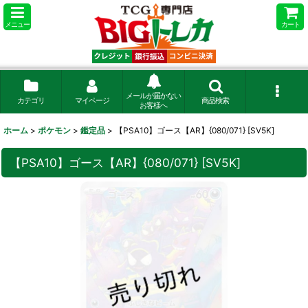
メニュー
カート
メールが届かない
カテゴリ
マイページ
商品検索
お客様へ
ホーム
>
ポケモン
>
鑑定品
>
【PSA10】ゴース【AR】{080/071} [SV5K]
【PSA10】ゴース【AR】{080/071} [SV5K]