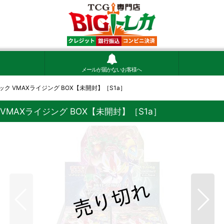
メールが届かないお客様へ
ク VMAXライジング BOX【未開封】［S1a］
MAXライジング BOX【未開封】［S1a］