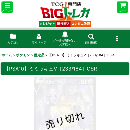
メニュー
カート
メールが届かない
カテゴリ
マイページ
商品検索
お客様へ
ホーム
>
ポケモン
>
鑑定品
>
【PSA10】ミミッキュV［233/184］CSR
【PSA10】ミミッキュV［233/184］CSR