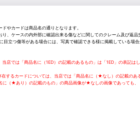
ードやカードは商品名の通りとなります。
おり、ケースの内外部に確認出来る傷などに関してのクレーム及び返品
部に目立つ傷等がある場合には、写真で確認できる様に掲載している場
つきまして、当店では「商品名に（1ED）の記載のあるもの」は「1ED」の
の存在するカードについては、当店では「商品名に（★なし）の記載の
名に（★あり）の記載のもの」の商品画像が★なしの画像であっても、