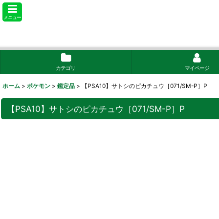
メニュー
カテゴリ
マイページ
ホーム
>
ポケモン
>
鑑定品
>
【PSA10】サトシのピカチュウ［071/SM-P］P
【PSA10】サトシのピカチュウ［071/SM-P］P