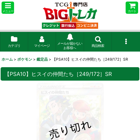
メニュー
カート
メールが届かない
カテゴリ
マイページ
商品検索
お客様へ
ホーム
>
ポケモン
>
鑑定品
>
【PSA10】ヒスイの仲間たち［249/172］SR
【PSA10】ヒスイの仲間たち［249/172］SR