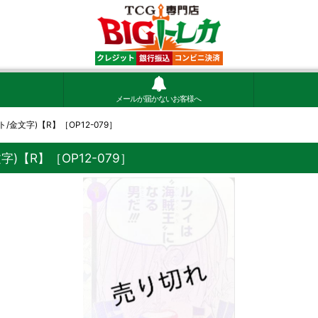
メールが届かないお客様へ
/金文字)【R】［OP12-079］
)【R】［OP12-079］