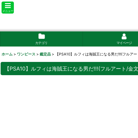
メニュー
カテゴリ
マイページ
ホーム
>
ワンピース
>
鑑定品
>
【PSA10】ルフィは海賊王になる男だ!!!(フルアート
【PSA10】ルフィは海賊王になる男だ!!!(フルアート/金文字