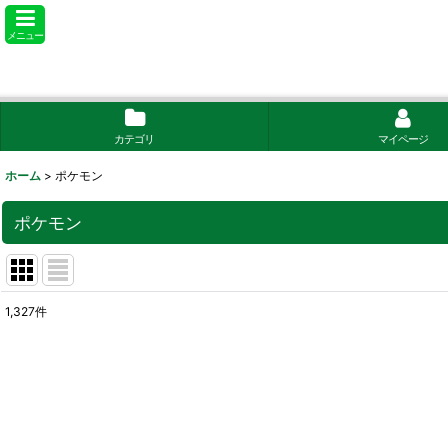
メニュー
カテゴリ
マイページ
ホーム
>
ポケモン
ポケモン
1,327
件
サブカテゴリ
:
表示数
:
在庫あり