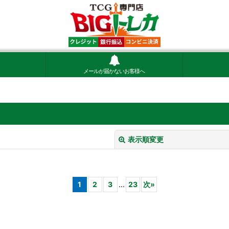
メールが届かないお客様へ
表示順変更
1
2
3
...
23
次
»