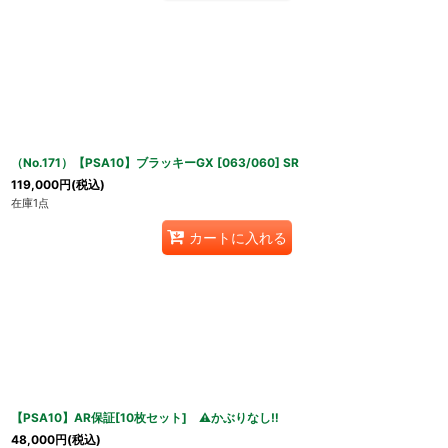
（No.171）【PSA10】ブラッキーGX [063/060] SR
119,000
円
(税込)
在庫1点
カートに入れる
【PSA10】AR保証[10枚セット] ⚠️かぶりなし‼️
48,000
円
(税込)