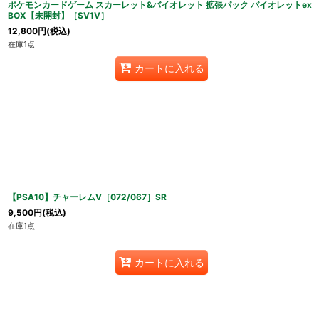
ポケモンカードゲーム スカーレット&バイオレット 拡張パック バイオレットex
BOX【未開封】［SV1V］
12,800
円
(税込)
在庫1点
カートに入れる
【PSA10】チャーレムV［072/067］SR
9,500
円
(税込)
在庫1点
カートに入れる