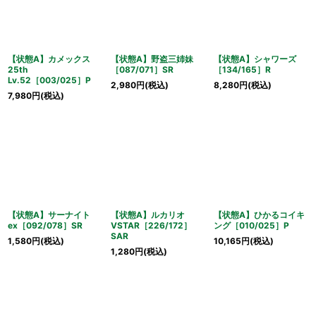
【状態A】カメックス
【状態A】野盗三姉妹
【状態A】シャワーズ
25th
［087/071］SR
［134/165］R
Lv.52［003/025］P
2,980
円
(税込)
8,280
円
(税込)
7,980
円
(税込)
【状態A】サーナイト
【状態A】ルカリオ
【状態A】ひかるコイキ
ex［092/078］SR
VSTAR［226/172］
ング［010/025］P
SAR
1,580
円
(税込)
10,165
円
(税込)
1,280
円
(税込)