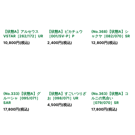
並び順
:
絞り込む
【状態A】アルセウス
【状態A】ピカチュウ
(No.368)【状態A】シ
VSTAR［262/172］UR
［001/SV-P］P
ャクヤ［082/070］SR
10,800
円
(税込)
2,400
円
(税込)
12,800
円
(税込)
(No.333)【状態A】グ
【状態A】すごいつりざ
(No.363)【状態A】コ
ルーシャ［095/071］
お［098/071］UR
ルニの気合い
SAR
［079/070］SR
4,500
円
(税込)
17,800
円
(税込)
17,800
円
(税込)