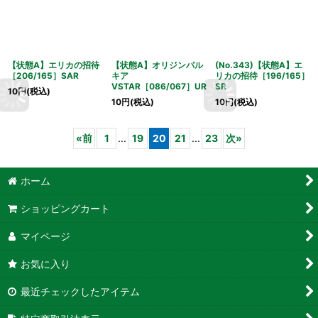
【状態A】エリカの招待
【状態A】オリジンパル
(No.343)【状態A】エ
［206/165］SAR
キア
リカの招待［196/165］
VSTAR［086/067］UR
SR
10
円
(税込)
10
円
(税込)
10
円
(税込)
«
前
1
...
19
20
21
...
23
次
»
ホーム
ショッピングカート
マイページ
お気に入り
最近チェックしたアイテム