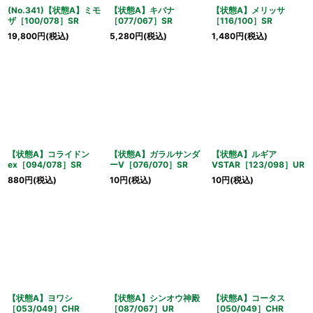
(No.341)【状態A】ミモ
【状態A】キバナ
【状態A】メリッサ
ザ［100/078］SR
［077/067］SR
［116/100］SR
19,800
円
(税込)
5,280
円
(税込)
1,480
円
(税込)
【状態A】コライドン
【状態A】ガラルサンダ
【状態A】ルギア
ex［094/078］SR
ーV［076/070］SR
VSTAR［123/098］UR
880
円
(税込)
10
円
(税込)
10
円
(税込)
【状態A】ヨワシ
【状態A】シンオウ神殿
【状態A】コータス
［053/049］CHR
［087/067］UR
［050/049］CHR