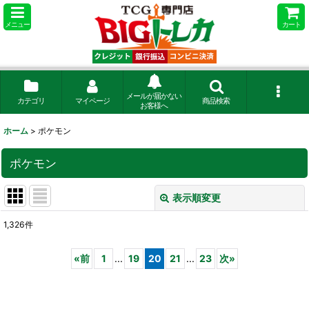
メニュー
カート
メールが届かない
カテゴリ
マイページ
商品検索
お客様へ
ホーム
>
ポケモン
ポケモン
表示順変更
閉じる
1,326
件
サブカテゴリ
:
«
前
1
...
19
20
21
...
23
次
»
表示数
:
在庫あり