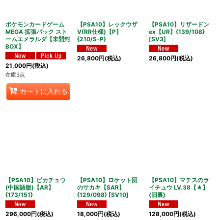
並び順
:
ポケモンカードゲーム
【PSA10】レックウザ
【PSA10】リザードン
MEGA 拡張パック スト
V(RR仕様)【P】
ex【UR】{139/108}
ームエメラルダ【未開封
{210/S-P}
[SV3]
BOX】
絞り込む
26,800
円
(税込)
26,800
円
(税込)
21,000
円
(税込)
在庫3点
カートに入れる
【PSA10】ピカチュウ
【PSA10】ロケット団
【PSA10】マチスのラ
(中国語版)【AR】
のサカキ【SAR】
イチュウ LV.38【★】
{173/151}
{129/098} [SV10]
{旧裏}
296,000
円
(税込)
18,000
円
(税込)
128,000
円
(税込)