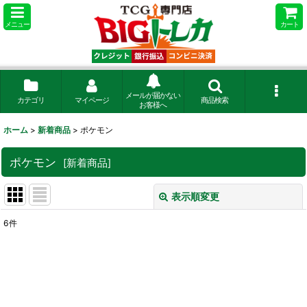
メニュー
カート
メールが届かない
カテゴリ
マイページ
商品検索
お客様へ
ホーム
>
新着商品
>
ポケモン
ポケモン
[
新着商品
]
表示順変更
閉じる
6
件
サブカテゴリ
:
表示数
:
在庫あり