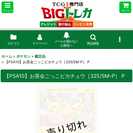
メニュー
カート
メールが届かない
カテゴリ
マイページ
商品検索
お客様へ
ホーム
>
ポケモン
>
鑑定品
>
【PSA10】お茶会ごっこピカチュウ［325/SM-P］ P
【PSA10】お茶会ごっこピカチュウ［325/SM-P］ P