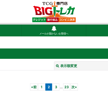
メールが届かないお客様へ
表示順変更
«
前
1
2
3
...
23
次
»