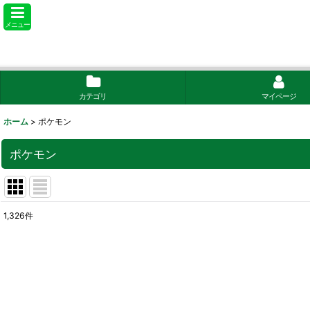
メニュー
カテゴリ
マイページ
ホーム
>
ポケモン
ポケモン
1,326
件
サブカテゴリ
:
表示数
:
在庫あり